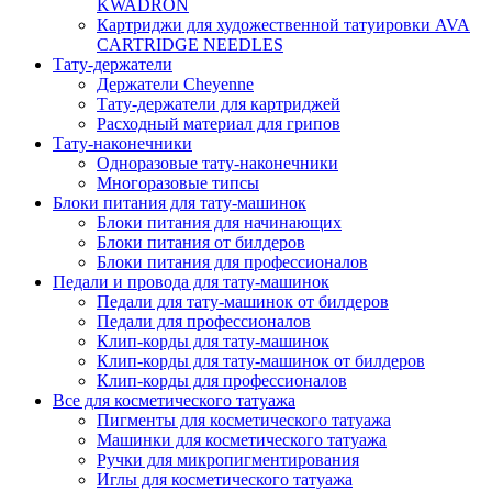
KWADRON
Картриджи для художественной татуировки AVA
CARTRIDGE NEEDLES
Тату-держатели
Держатели Cheyenne
Тату-держатели для картриджей
Расходный материал для грипов
Тату-наконечники
Одноразовые тату-наконечники
Многоразовые типсы
Блоки питания для тату-машинок
Блоки питания для начинающих
Блоки питания от билдеров
Блоки питания для профессионалов
Педали и провода для тату-машинок
Педали для тату-машинок от билдеров
Педали для профессионалов
Клип-корды для тату-машинок
Клип-корды для тату-машинок от билдеров
Клип-корды для профессионалов
Все для косметического татуажа
Пигменты для косметического татуажа
Машинки для косметического татуажа
Ручки для микропигментирования
Иглы для косметического татуажа