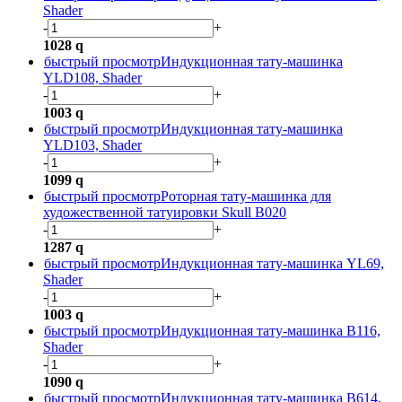
Shader
-
+
1028
q
быстрый просмотр
Индукционная тату-машинка
YLD108, Shader
-
+
1003
q
быстрый просмотр
Индукционная тату-машинка
YLD103, Shader
-
+
1099
q
быстрый просмотр
Роторная тату-машинка для
художественной татуировки Skull B020
-
+
1287
q
быстрый просмотр
Индукционная тату-машинка YL69,
Shader
-
+
1003
q
быстрый просмотр
Индукционная тату-машинка B116,
Shader
-
+
1090
q
быстрый просмотр
Индукционная тату-машинка B614,