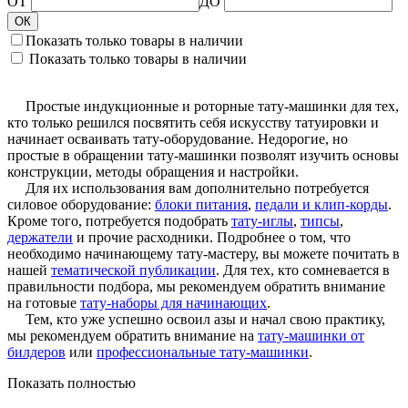
ОТ
ДО
ОК
Показать только товары в наличии
Показать только товары в наличии
Простые
индукционные и роторные тату-машинки для тех,
кто только решился посвятить себя искусству татуировки и
начинает осваивать тату-оборудование. Недорогие, но
простые в обращении тату-машинки позволят изучить основы
конструкции, методы обращения и настройки.
Для их использования вам дополнительно потребуется
силовое оборудование:
блоки питания
,
педали и клип-корды
.
Кроме того, потребуется подобрать
тату-иглы
,
типсы
,
держатели
и прочие расходники. Подробнее о том, что
необходимо начинающему тату-мастеру, вы можете почитать в
нашей
тематической публикации
. Для тех, кто сомневается в
правильности подбора, мы рекомендуем обратить внимание
на готовые
тату-наборы для начинающих
.
Тем
, кто уже успешно освоил азы и начал свою практику,
мы рекомендуем обратить внимание на
тату-машинки от
билдеров
или
профессиональные тату-машинки
.
Показать полностью